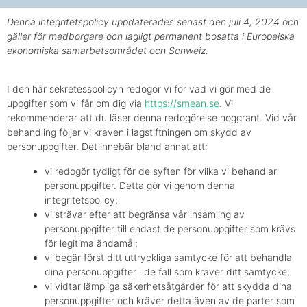
Denna integritetspolicy uppdaterades senast den juli 4, 2024 och
gäller för medborgare och lagligt permanent bosatta i Europeiska
ekonomiska samarbetsområdet och Schweiz.
I den här sekretesspolicyn redogör vi för vad vi gör med de
uppgifter som vi får om dig via
https://smean.se
. Vi
rekommenderar att du läser denna redogörelse noggrant. Vid vår
behandling följer vi kraven i lagstiftningen om skydd av
personuppgifter. Det innebär bland annat att:
vi redogör tydligt för de syften för vilka vi behandlar
personuppgifter. Detta gör vi genom denna
integritetspolicy;
vi strävar efter att begränsa vår insamling av
personuppgifter till endast de personuppgifter som krävs
för legitima ändamål;
vi begär först ditt uttryckliga samtycke för att behandla
dina personuppgifter i de fall som kräver ditt samtycke;
vi vidtar lämpliga säkerhetsåtgärder för att skydda dina
personuppgifter och kräver detta även av de parter som