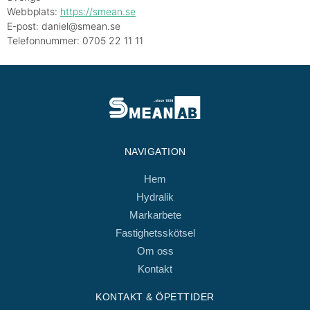
Webbplats:
https://smean.se
E-post:
daniel@
smean.se
Telefonnummer: 0705 22 11 11
NAVIGATION
Hem
Hydralik
Markarbete
Fastighetsskötsel
Om oss
Kontakt
KONTAKT & ÖPETTIDER